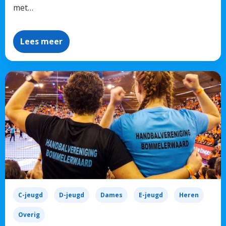
met…
Lees meer
C-jeugd
D-jeugd
Dames
E-jeugd
Heren
Overig