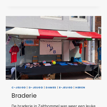
HVB
C-JEUGD
|
D-JEUGD
|
DAMES
|
E-JEUGD
|
HEREN
Braderie
De braderie in Zaltbommel was weer een leuke