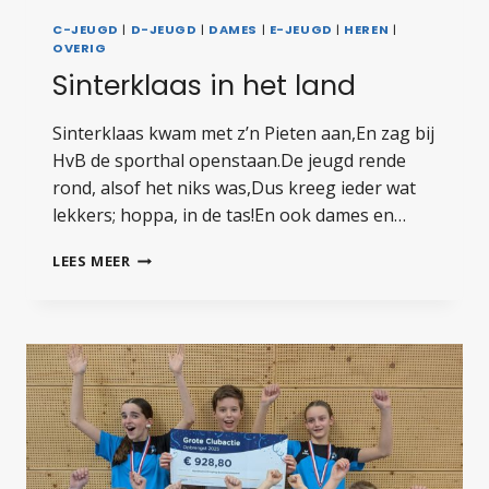
C-JEUGD
|
D-JEUGD
|
DAMES
|
E-JEUGD
|
HEREN
|
OVERIG
Sinterklaas in het land
Sinterklaas kwam met z’n Pieten aan,En zag bij
HvB de sporthal openstaan.De jeugd rende
rond, alsof het niks was,Dus kreeg ieder wat
lekkers; hoppa, in de tas!En ook dames en…
SINTERKLAAS
LEES MEER
IN
HET
LAND