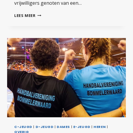
vrijwilligers genoten van een…
HVB-
LEES MEER
DAG
EEN
SUCCES
&
KAREN
ERELID
C-JEUGD
|
D-JEUGD
|
DAMES
|
E-JEUGD
|
HEREN
|
OVERIG