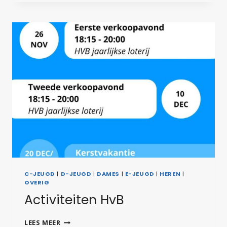
–
WAT
EEN
MOOI
RESULTAAT!
C-JEUGD
|
D-JEUGD
|
DAMES
|
E-JEUGD
|
HEREN
|
OVERIG
Activiteiten HvB
ACTIVITEITEN
LEES MEER