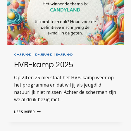
C-JEUGD
|
D-JEUGD
|
E-JEUGD
HVB-kamp 2025
Op 24 en 25 mei staat het HVB-kamp weer op
het programma en dat wil jij als jeugdlid
natuurlijk niet missen! Achter de schermen zijn
we al druk bezig met…
HVB-
LEES MEER
KAMP
2025