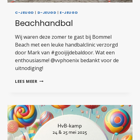
C-JEUGD
|
D-JEUGD
|
E-JEUGD
Beachhandbal
Wij waren deze zomer te gast bij Bommel
Beach met een leuke handbalclinic verzorgd
door Mark van #gooijijdebaldoor. Wat een
enthousiasme! @vvphoenix bedankt voor de
uitnodiging!
BEACHHANDBAL
LEES MEER