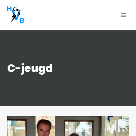
Doorgaan
naar
inhoud
C-jeugd