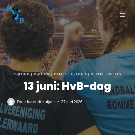
C-JEUGD
|
D-JEUGD
|
DAMES
|
E-JEUGD
|
HEREN
|
OVERIG
13 juni: HvB-dag
Door
karendekuijper
27 mei 2026