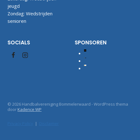
jeugd
Zondag: Wedstrijden
senioren
SOCIALS
SPONSOREN
© 2026 Handbalvereniging Bommelerwaard - WordPress thema
door
Kadence WP
Privacy Policy
|
Disclaimer